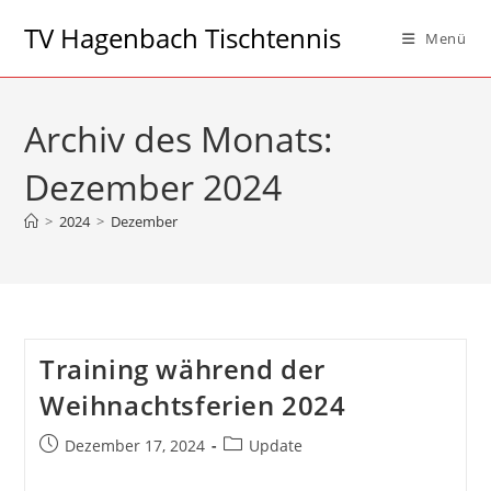
Zum
TV Hagenbach Tischtennis
Menü
Inhalt
springen
Archiv des Monats:
Dezember 2024
>
2024
>
Dezember
Training während der
Weihnachtsferien 2024
Beitrag
Beitrags-
Dezember 17, 2024
Update
veröffentlicht:
Kategorie: