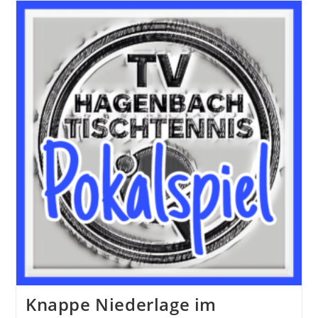
TTC
Herxheim
II
Ein
Leistungsgerechtes
8:8-
Unentschieden
Ab
Knappe Niederlage im