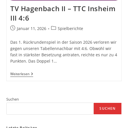
TV Hagenbach II – TTC Insheim
III 4:6
Beitrag
Beitrags-
Januar 11, 2026
Spielberichte
veröffentlicht:
Kategorie:
Das 1. Rückrundenspiel in der Saison 2026 verloren wir
gegen unseren Tabellennachbar mit 4:6. Obwohl wir
fast in stärkster Besetzung antraten, reichte es nur zu 4
Punkten. Das Doppel 1…
TV
Weiterlesen
Hagenbach
II
–
TTC
Insheim
Suchen
III
4:6
SUCHEN
Letzte Beiträge