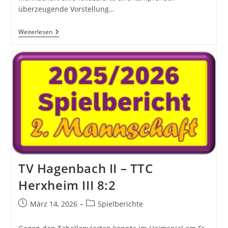
überzeugende Vorstellung…
TTC Büchelberg II
Weiterlesen
–
TV
Hagenbach
TV Hagenbach II – TTC
Herxheim III 8:2
Beitrag
Beitrags-
März 14, 2026
Spielberichte
veröffentlicht:
Kategorie: