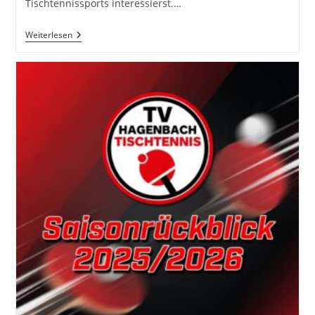
Tischtennissports interessierst.…
Willkommen
Weiterlesen
Beim
TV
Hagenbach
Abteilung
Tischtennis