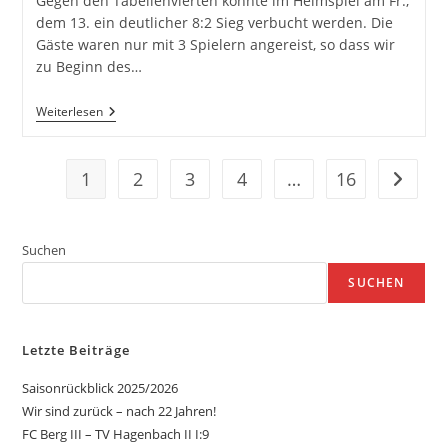
Gegen den Tabellenvierten konnte im Heimspiel am Fr.,
dem 13. ein deutlicher 8:2 Sieg verbucht werden. Die
Gäste waren nur mit 3 Spielern angereist, so dass wir
zu Beginn des…
TV
Weiterlesen
Hagenbach
II
–
TTC
1
2
3
4
…
16
Zur näc
Herxheim
III
8:2
Suchen
SUCHEN
Letzte Beiträge
Saisonrückblick 2025/2026
Wir sind zurück – nach 22 Jahren!
FC Berg III – TV Hagenbach II I:9