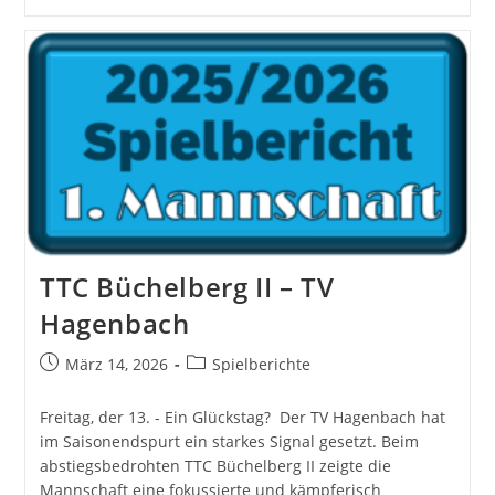
TTC
Rülzheim
–
TV
Hagenbach
II:
Revanche
Geglückt
?
TTC Büchelberg II – TV
Hagenbach
Beitrag
Beitrags-
März 14, 2026
Spielberichte
veröffentlicht:
Kategorie:
Freitag, der 13. - Ein Glückstag? Der TV Hagenbach hat
im Saisonendspurt ein starkes Signal gesetzt. Beim
abstiegsbedrohten TTC Büchelberg II zeigte die
Mannschaft eine fokussierte und kämpferisch