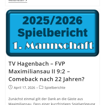
FC
Weiterlesen
Berg
III
–
TV
Hagenbach
II
I:9
TV Hagenbach – FVP
Maximiliansau II 9:2 –
Comeback nach 22 Jahren?
Beitrag
Beitrags-
April 17, 2026
Spielberichte
veröffentlicht:
Kategorie:
Zunächst einmal gilt der Dank an die Gäste aus
Maximiliansau. Dass einer kurzfristigen Spielverlegung