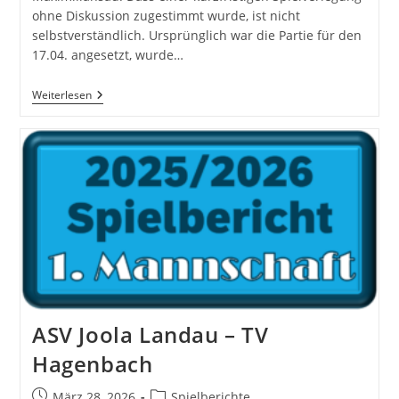
ohne Diskussion zugestimmt wurde, ist nicht
selbstverständlich. Ursprünglich war die Partie für den
17.04. angesetzt, wurde…
TV
Weiterlesen
Hagenbach
–
FVP
Maximiliansau
II
9:2
–
Comeback
Nach
22
Jahren?
ASV Joola Landau – TV
Hagenbach
Beitrag
Beitrags-
März 28, 2026
Spielberichte