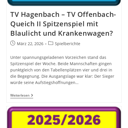
TV Hagenbach – TV Offenbach-
Queich II Spitzenspiel mit
Blaulicht und Krankenwagen?
Beitrag
Beitrags-
März 22, 2026
Spielberichte
veröffentlicht:
Kategorie:
Unter spannungsgeladenen Vorzeichen stand das
Spitzenspiel der Woche. Beide Mannschaften gingen
punktgleich von den Tabellenplätzen vier und drei in
die Begegnung. Die Ausgangslage war klar: Der Sieger
würde seine Aufstiegshoffnungen…
TV
Weiterlesen
Hagenbach
–
TV
Offenbach-
Queich
II
Spitzenspiel