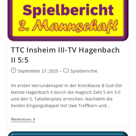
7:3
TTC Insheim III-TV Hagenbach
II 5:5
Beitrag
Beitrags-
September 27, 2025
Spielberichte
veröffentlicht:
Kategorie:
Im ersten Vorrundenspiel in der Kreisklasse B Süd-Ost
konnte Hagenbach II durch die magisch Zahl 5 ein 5:5
und den 5. Tabellenplatz erreichen. Nachdem die
beiden Eingangsdoppel mit Uwe Treffkorn und…
TTC
Weiterlesen
Insheim
III-
TV