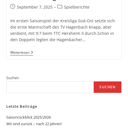
Beitrag
Beitrags-
September 7, 2025
Spielberichte
veröffentlicht:
Kategorie:
Im ersten Saisonspiel der Kreisliga Süd-Ost setzte sich
die erste Mannschaft des TV Hagenbach knapp, aber
verdient, mit 9:7 beim TTC Herxheim II durch.Schon in
den Doppeln legten die Hagenbacher…
TV
Weiterlesen
Hagenbach
I
Startet
Mit
9:7-
Suchen
Auswärtssieg
In
SUCHEN
Herxheim
Letzte Beiträge
Saisonrückblick 2025/2026
Wir sind zurück – nach 22 Jahren!