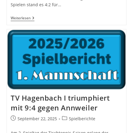
Spielen stand es 4:2 für…
TV
Weiterlesen
Offenbach-
Queich-
TV
Hagenbach
II
6:4
TV Hagenbach I triumphiert
mit 9:4 gegen Annweiler
Beitrag
Beitrags-
September 22, 2025
Spielberichte
veröffentlicht:
Kategorie:
Am 2. Spieltag der Tischtennis-Saison gelang der