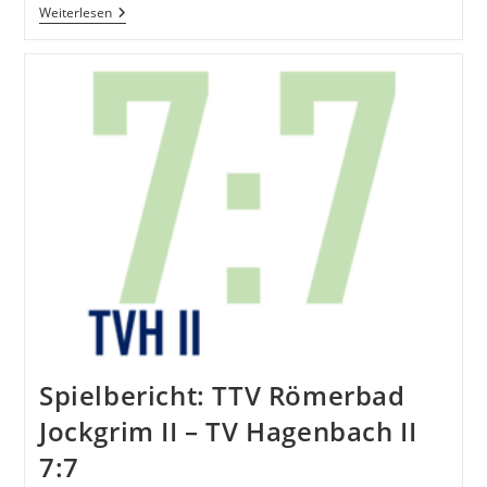
Spielbericht:
Weiterlesen
TTC
Leimersheim
II
–
TV
Hagenbach
1:8
Spielbericht: TTV Römerbad
Jockgrim II – TV Hagenbach II
7:7