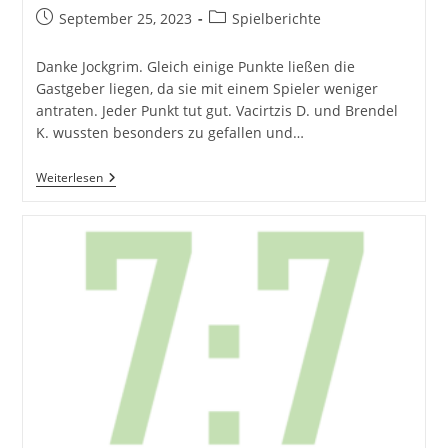
Beitrag
Beitrags-
September 25, 2023
Spielberichte
veröffentlicht:
Kategorie:
Danke Jockgrim. Gleich einige Punkte ließen die
Gastgeber liegen, da sie mit einem Spieler weniger
antraten. Jeder Punkt tut gut. Vacirtzis D. und Brendel
K. wussten besonders zu gefallen und…
Spielbericht:
Weiterlesen
TTV
Römerbad
Jockgrim
II
–
TV
Hagenbach
II
7:7