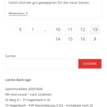
Somit sind wir gut gewappnet für die neue Saison.
Neue
Weiterlesen
Trikots
1
…
10
11
12
13
Zur vorherigen Seite
14
15
16
Zur näc
Suchen
SUCHEN
Letzte Beiträge
Saisonrückblick 2025/2026
Wir sind zurück – nach 22 Jahren!
FC Berg III – TV Hagenbach II I:9
TV Hagenbach – FVP Maximiliansau II 9:2 – Comeback nach 22