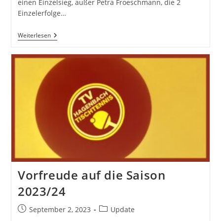
einen Einzelsieg, außer Petra Froeschmann, die 2
Einzelerfolge…
Remis
Weiterlesen
Im
Testspiel
Gegen
Büchelberg
Vorfreude auf die Saison
2023/24
Beitrag
Beitrags-
September 2, 2023
Update
veröffentlicht:
Kategorie: