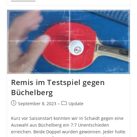
TV
Hagenbach
–
TV
03
Wörth
V
8:0
Remis im Testspiel gegen
Büchelberg
Beitrag
Beitrags-
September 8, 2023
Update
veröffentlicht:
Kategorie:
Kurz vor Saisonstart konnten wir in Schaidt gegen eine
Auswahl aus Büchelberg ein 7:7 Unentschieden
erreichen. Beide Doppel wurden gewonnen. Jeder holte