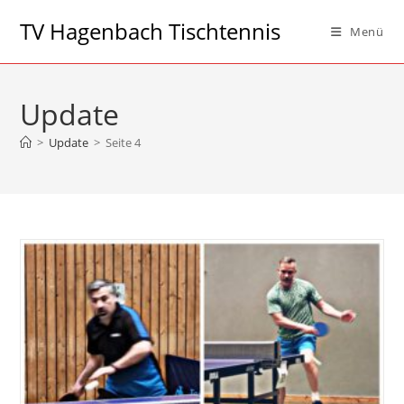
Zum
TV Hagenbach Tischtennis
Menü
Inhalt
springen
Update
>
Update
>
Seite 4