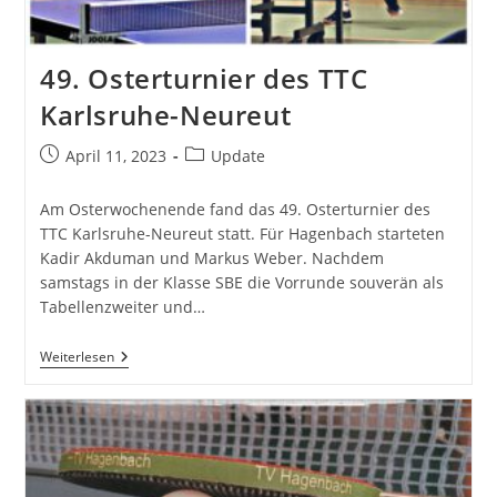
49. Osterturnier des TTC
Karlsruhe-Neureut
Beitrag
Beitrags-
April 11, 2023
Update
veröffentlicht:
Kategorie:
Am Osterwochenende fand das 49. Osterturnier des
TTC Karlsruhe-Neureut statt. Für Hagenbach starteten
Kadir Akduman und Markus Weber. Nachdem
samstags in der Klasse SBE die Vorrunde souverän als
Tabellenzweiter und…
49.
Weiterlesen
Osterturnier
Des
TTC
Karlsruhe-
Neureut