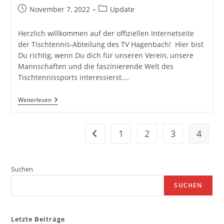
Beitrag
Beitrags-
November 7, 2022
Update
veröffentlicht:
Kategorie:
Herzlich willkommen auf der offiziellen Internetseite
der Tischtennis-Abteilung des TV Hagenbach! Hier bist
Du richtig, wenn Du dich für unseren Verein, unsere
Mannschaften und die faszinierende Welt des
Tischtennissports interessierst.…
Willkommen
Weiterlesen
Beim
TV
Hagenbach
Abteilung
1
2
3
4
Zur vorherigen Seite
Tischtennis
Suchen
SUCHEN
Letzte Beiträge